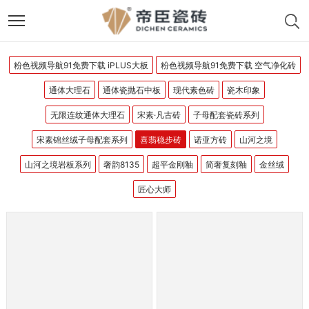
粉色视频导航91免费下载 iPLUS大板
粉色视频导航91免费下载 空气净化砖
通体大理石
通体瓷抛石中板
现代素色砖
瓷木印象
无限连纹通体大理石
宋素·凡古砖
子母配套瓷砖系列
宋素锦丝绒子母配套系列
喜翡稳步砖
诺亚方砖
山河之境
山河之境岩板系列
奢韵8135
超平金刚釉
简奢复刻釉
金丝绒
匠心大师